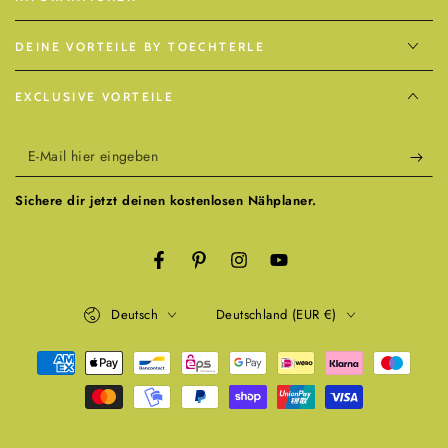
DEINE VORTEILE BY TOECHTERLE
EXCLUSIVE VORTEILE
E-
Mail
Sichere dir jetzt deinen kostenlosen Nähplaner.
hier
eingeben
Facebook
Pinterest
Instagram
YouTube
Sprache
Land/Region
Deutsch
Deutschland (EUR €)
Zahlungsmöglichkeiten