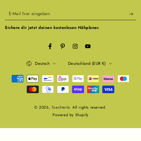
E-
Mail
Sichere dir jetzt deinen kostenlosen Nähplaner.
hier
eingeben
Facebook
Pinterest
Instagram
YouTube
Sprache
Land/Region
Deutsch
Deutschland (EUR €)
Zahlungsmöglichkeiten
© 2026,
Toechterle
. All rights reserved.
Powered by Shopify