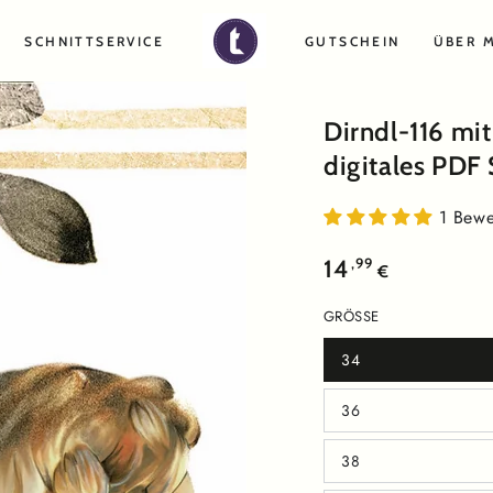
SCHNITTSERVICE
GUTSCHEIN
ÜBER 
Dirndl-116 mi
digitales PDF
1 Bewe
Regulärer
,99
14
€
Preis
GRÖSSE
34
Variante
ausverkauft
oder
36
nicht
Variante
verfügbar
ausverkauft
oder
38
nicht
Variante
verfügbar
ausverkauft