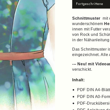
Fortgeschrittene
Variante
ausverkauft
oder
nicht
Schnittmuster
mit 
verfügbar
wunderschönem
He
innen mit Futter ver
von Rock und Schür
in der Nähanleitung 
Das Schnittmuster i
eingezeichnet. Alle
--- Neu! mit Videoa
verschickt.
Inhalt:
PDF DIN A4-Blät
PDF DIN A0-Forma
PDF-Druckübersi