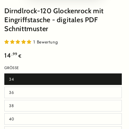
abspielen
Dirndlrock-120 Glockenrock mit
Eingriffstasche - digitales PDF
Schnittmuster
1 Bewertung
Regulärer
,99
14
€
Preis
GRÖSSE
34
Variante
ausverkauft
oder
36
nicht
Variante
verfügbar
ausverkauft
oder
38
nicht
Variante
verfügbar
ausverkauft
oder
40
nicht
Variante
verfügbar
ausverkauft
oder