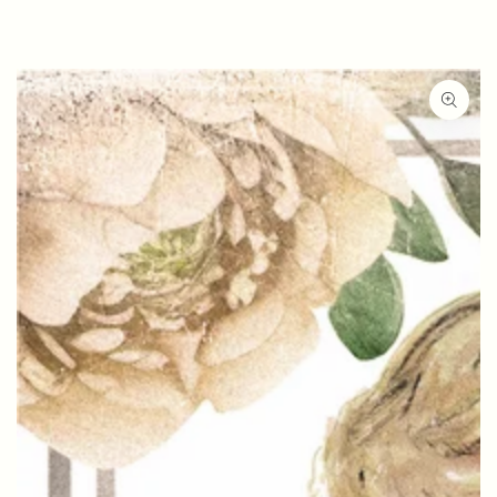
ZUM INHALT
SPRINGEN
ZU DEN
PRODUKTINFORMATIONEN
SPRINGEN