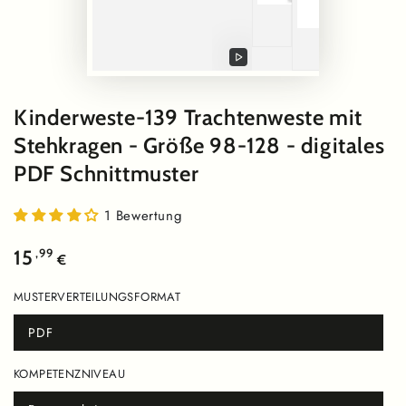
Video
abspielen
Kinderweste-139 Trachtenweste mit
Stehkragen - Größe 98-128 - digitales
PDF Schnittmuster
1 Bewertung
Regulärer
,99
15
€
Preis
MUSTERVERTEILUNGSFORMAT
PDF
Variante
ausverkauft
oder
KOMPETENZNIVEAU
nicht
verfügbar