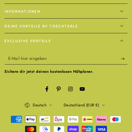
INFORMATIONEN
DEINE VORTEILE BY TOECHTERLE
EXCLUSIVE VORTEILE
E-
Mail
Sichere dir jetzt deinen kostenlosen Nähplaner.
hier
eingeben
Facebook
Pinterest
Instagram
YouTube
Sprache
Land/Region
Deutsch
Deutschland (EUR €)
Zahlungsmöglichkeiten