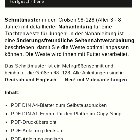
Fortgeschrittene
Variante
ausverkauft
oder
nicht
Schnittmuster
in den Größen 98-128 (Alter 3 - 8
verfügbar
Jahre) mit detaillierter
Nähanleitung
für eine
Trachtenweste für Jungen!
In der Nähanleitung ist
eine
änderungsfreundliche Seitennahtverarbeitung
beschrieben, damit Sie die Weste optimal anpassen
können. Die Weste wird innen mit Futter verarbeitet.
Das Schnittmuster ist ein Mehrgrößenschnitt und
beinhaltet die Größen 98 -128. Alle Anleitungen sind in
Deutsch und Englisch
.
--- Neu! mit Videoanleitungen ---
Inhalt:
PDF DIN A4-Blätter zum Selbstausdrucken
PDF DIN A1-Format für den Plotter im
Copy-Shop
PDF-Druckübersicht
PDF-Anleitung deutsch
PDF-Anleitung englisch